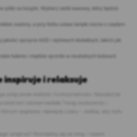
półki na książki. Wybierz stolik kawowy, który będzie
ekkie zasłony, a przy łóżku ustaw lampki nocne z ciepłym
 jakości sprzęcie AGD i stylowych dodatkach, takich jak
ie baterie i miękkie ręczniki w neutralnych kolorach
nspiruje i relaksuje
 połączenia estetyki i funkcjonalności. Niezależnie
by przestrzeń odzwierciedlała Twoją osobowość i
w którym spędzasz najwięcej czasu – zadbaj, aby było
ego wnętrza? Skontaktuj się ze mną – razem