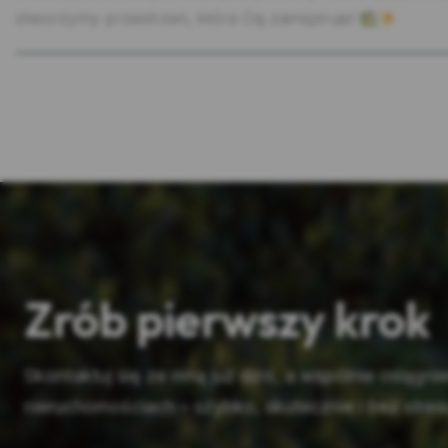
stworzymy przestrzeń, która Cię zainspiruje!
Zrób pierwszy krok
Skontaktuj się ze mną już dziś, a wspólnie osiągn
nieruchomościach – szybko, skutecznie i bez stres