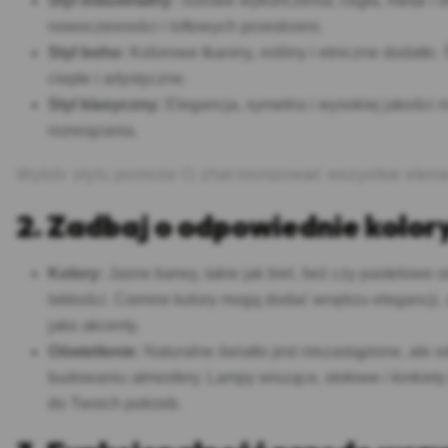
Styl industrialny:
Surowe wykończenia, cegła, metal i od
nowoczesności i loftowych przestrzeni.
Styl boho:
Kolorowe tkaniny, rośliny i etniczne dodatki.
ciepłe i artystyczne.
Styl klasyczny:
Elegancja, symetria i wysokiej jakości 
rozwiązania.
Wybór stylu pomoże Ci zharmonizować wszystkie elemen
2. Zadbaj o odpowiednie kolory
Kolory:
Jasne barwy, takie jak biel, beż czy pastelowe o
lekkości. Ciemne kolory mogą dodać wnętrzu elegancji, 
jako akcenty.
Oświetlenie:
Naturalne światło jest niezastąpione, ale
budowaniu atmosfery. Lampy wiszące, stołowe i kinkiety
do Twoich potrzeb.