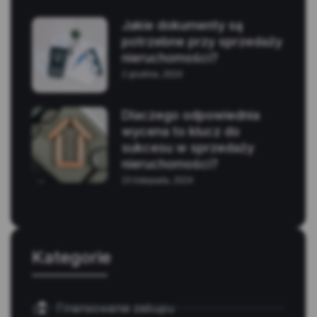
Jakie dokumenty są
potrzebne przy sprzedaży
nieruchomości?
2 grudnia, 2024
Dlaczego odpowiednia
wycena to klucz do
sukcesu w sprzedaży
nieruchomości?
23 listopada, 2024
Kategorie
Finansowanie zakupu