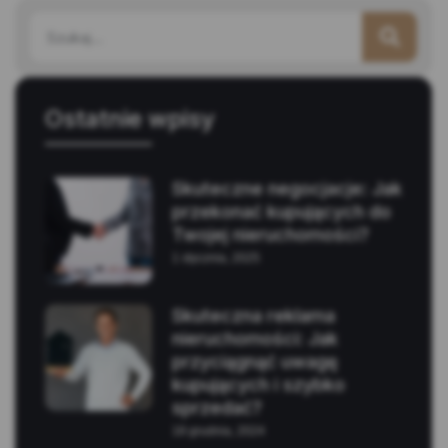
Ostatnie wpisy
Skuteczne negocjacje: Jak
przekonać kupujących do
Twojej nieruchomości?
1 stycznia, 2025
Skuteczna reklama
nieruchomości: Jak
przyciągnąć uwagę
kupujących i szybko
sprzedać?
18 grudnia, 2024