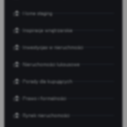
Home staging
Inspiracje wnętrzarskie
Inwestycjas w nieruchmości
Nieruchomości luksusowe
Porady dla kupujących
Prawo i formalności
Rynek nieruchomości