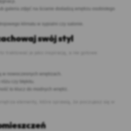
ęgnacji.
lub galeria zdjęć na ścianie dodadzą wnętrzu osobistego
rojowego klimatu w sypialni czy salonie.
 zachowaj swój styl
o traktować je jako inspirację, a nie gotowe
ują w nowoczesnych wnętrzach.
różu czy błękitu.
lność to klucz do modnych wnętrz.
nętrza elementy, które sprawią, że poczujesz się w
pomieszczeń