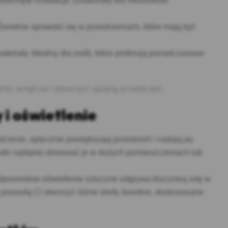
słonięte instalacje. Doskonały dla miłośników
 Świetnie sprawdzi się w przestrzeniach, które mają być
materiały. Idealny dla osób, które preferują ponadczasowe
ty wnętrza i stworzyć spójną przestrzeń.
 i oświetlenie
dcienie, optycznie powiększają przestrzeń i nadają jej
ale najlepiej stosować je w dużych pomieszczeniach lub
 odpowiednie oświetlenie sztuczne odgrywa kluczową rolę w
 pozwolą Ci stworzyć różne strefy świetlne, dostosowane